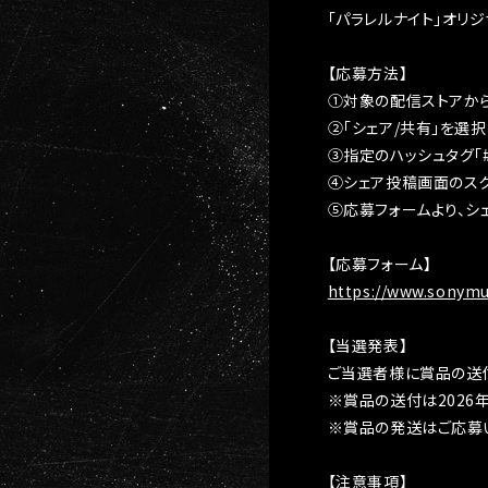
「パラレルナイト」オリ
【応募方法】
①対象の配信ストアから
②「シェア/共有」を選択
③指定のハッシュタグ「
④シェア投稿画面のスク
⑤応募フォームより、シ
【応募フォーム】
https://www.sonymus
【当選発表】
ご当選者様に賞品の送
※賞品の送付は2026
※賞品の発送はご応募
【注意事項】