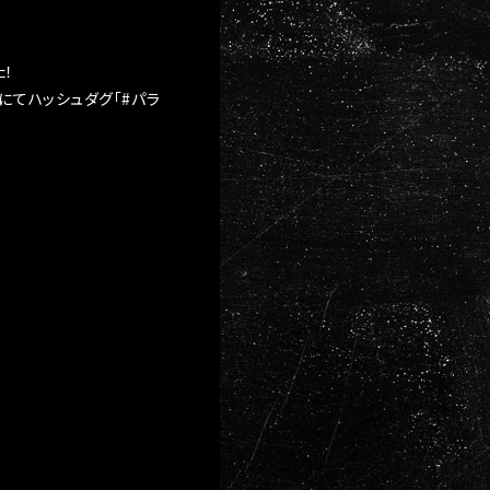
！
Xにてハッシュダグ「#パラ