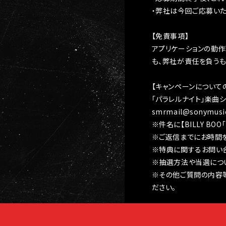
・弊社は今回ご応募い
【免責事項】
アプリケーションの動
も、弊社が責任を負うも
【キャンペーンについて
「パラレルナイト」楽曲
smrmail@sonymusic
※件名に【BILLY B
※ご返信までにお時間
※特典に関するお問い
※抽選方法や当選につ
※その他ご質問の内容等
ださい。