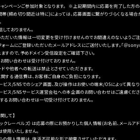
キャンペーンご参加対象となります。 ※上記期間内に応募を完了した方の
間帯(締め切り間近は特に)によっては、応募画面に繋がりづらくなる場合
。
信しておりません。
いただいた情報は一切変更を受け付けませんのでお間違えのないようご注
ームにご登録いただいたメールアドレスにご送付いたします。「＠sonymusi
ますので、予めドメイン受信設定をご確認下さい。
のお問い合わせは受け付けておりません。
ードや他者への転送は禁止とさせていただきます。
に関する通信費は、お客様ご自身のご負担になります。
ービス/SNSでのシェア画面、及び操作はお使いの端末/OSによって異なり
ービス/SNSサービス運営会社への本企画のお問い合わせはご遠慮くださ
関するお問い合わせは一切受け付けておりません。
関して】
ジックレーベルズ）は応募の際にお預かりした個人情報(お名前、メールアド
は使用いたしません。
らの個人情報は、復活不可能な形で破棄させていただきます。