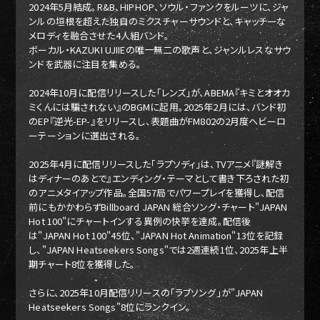
2024年5月結成。R&B、HIPHOP、ソウル・ファンクをルーツに、ジャ
ンルの垣根を超えた独自のミクスチャーサウンドと、キャッチーな
メロディを融合させた4人組バンド。
ボーカル・KAZUKI UJIIEの唯一無二の歌声と、ジャンルレスなサウ
ンドを武器に注目を集める。
2024年10月に配信リリースした「レンズ」が、ABEMA『キミとオオカ
ミくんには騙されない』のBGMに起用。2025年2月には、バンド初
のEP『逆光-EP-』をリリースし、表題曲がFM802の2月度ヘビーロ
ーテーションに選出される。
2025年4月に配信リリースした「ラプソディ」は、TVアニメ『謎解き
はディナーのあとで』エンディング・テーマとして書き下ろされた初
のアニメタイアップ作品。全国57局でパワープレイを獲得し、配信
前にもかかわらずBillboard JAPAN 総合ソング・チャート"JAPAN
Hot 100"にチャートインする異例の快挙を達成。配信後
は"JAPAN Hot 100"45位、"JAPAN Hot Animation"13位を記録
し、"JAPAN Heatseekers Songs"では2週連続1位、2025年上半
期チャート8位を獲得した。
さらに、2025年10月配信リリースの「ラブソング」が"JAPAN
Heatseekers Songs"8位にランクイン。