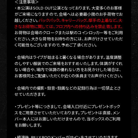
＜注意事項＞
・本公演はSOLD OUT公演となっております。大変多くのお客様
がご来場になりますので、会場へは必要最小限のお手荷物でお
越しください。
バックパック、キャリーバッグ、厚手の上着など、大
きなお荷物に関しては、フロア内への持ち込みを禁止致します。
お荷物は会場のクロークまたは駅のコインロッカー等をご利用
ください。大きな荷物をお持ちの方には、お声がけさせていただ
く可能性もございますので、予めご了承ください。
・会場内はライブが始まると暑くなる場合があります。温度調整
のしやすい服装でのご来場をおすすめいたします。体調がすぐれ
ない場合や、場内で体調の優れない方をお見かけした場合は、
お客様同士ご配慮いただくか近くの係員までお声がけください。
・会場内での撮影・録音・録画などの記録行為は一切禁止とさ
せていただきます。
・プレゼント等につきまして、会場入口付近にプレゼントボック
スをご用意させていただいております。プレゼントは直接、メン
バー本人にはお渡しいただけませんので、当ボックスのご利用
をお願いします。
・終演後、BILLY BOOメンバーがサインをさせていただきます