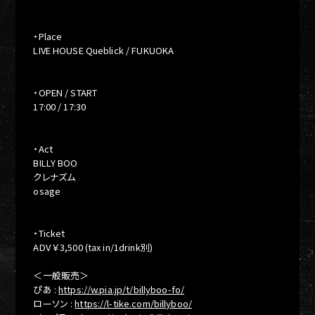
・Place
LIVE HOUSE Queblick / FUKUOKA
・OPEN / START
17:00 / 17:30
・Act
BILLY BOO
クレナズム
osage
・Ticket
ADV ￥3,500 (tax in/1drink別)
＜一般販売＞
ぴあ :
https://w.pia.jp/t/billyboo-fo/
ローソン :
https://l-tike.com/billyboo/