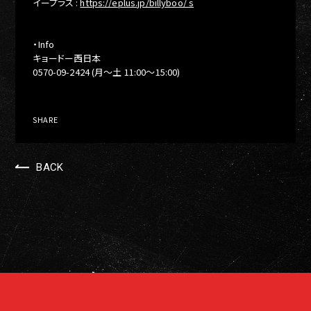
イープラス :
https://eplus.jp/billyboo/
s
・Info
キョードー西日本
0570-09-2424 (月～土 11:00～15:00)
SHARE
BACK
© idENTERTAINMENT All Rights Reserved.